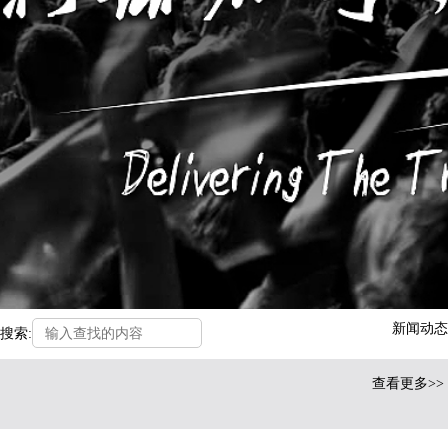
新闻动态
搜索:
查看更多>>