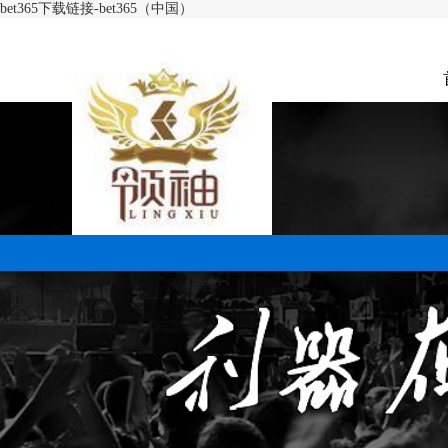
bet365下载链接-bet365（中国）