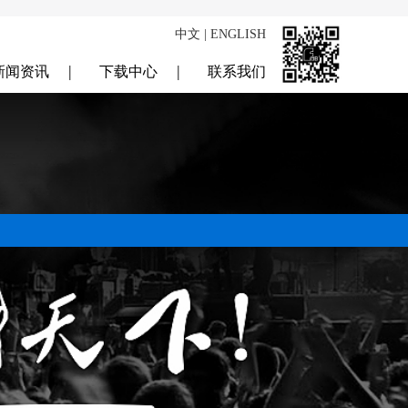
中文 | ENGLISH
|
|
新闻资讯
下载中心
联系我们