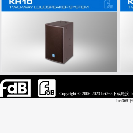
Copyright © 2006-2023 bet365下载链接-
bet365