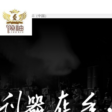
bet365下载链接-bet365（中国）