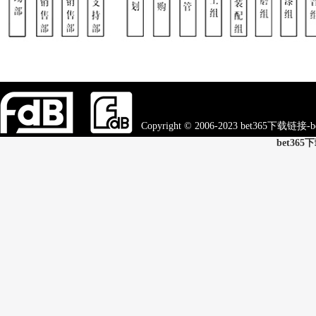
Copyright © 2006-2023 bet365下载链接-
bet365