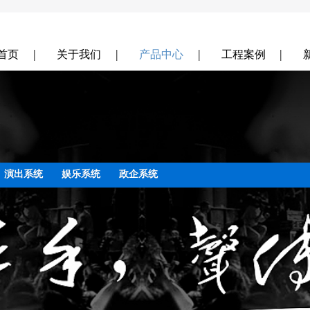
|
|
|
|
首页
关于我们
产品中心
工程案例
演出系统
娱乐系统
政企系统