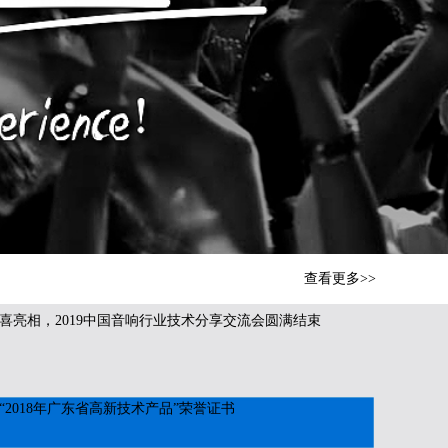
查看更多>>
（中国）惊喜亮相，2019中国音响行业技术分享交流会圆满结束
国）获“2018年广东省高新技术产品”荣誉证书